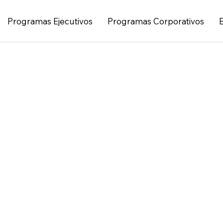
Programas Ejecutivos
Programas Corporativos
nnova,
Formaci
tecnolo
ma.
redefini
contem