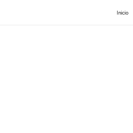
Inicio
Lidera, i
transfor