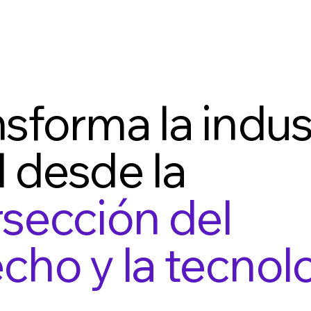
sforma la indus
l desde la
rsección del
cho y la tecnol