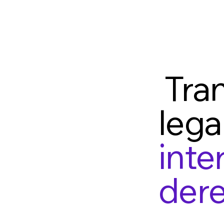
Tran
lega
inte
dere