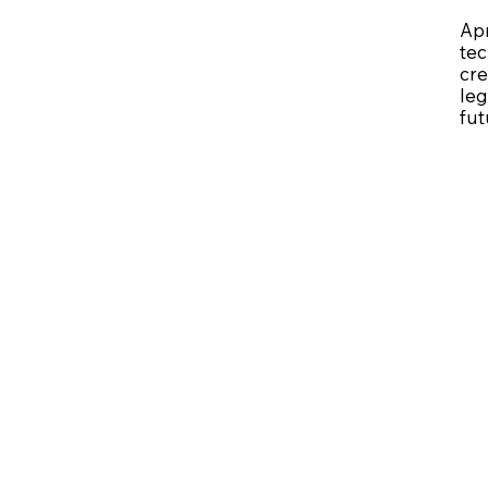
Apr
tec
cre
leg
fut