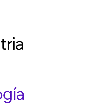
tria
ogía