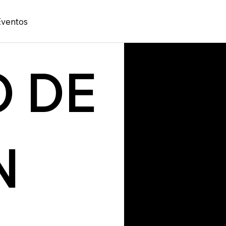
Eventos
 DE 
N